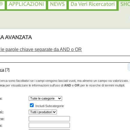
®
APPLICAZIONI
NEWS
Da Veri Ricercatori
SH
CA AVANZATA
i le parole chiave separate da AND o OR
rca
[?]
i ricerca sono facoltativi se i campi vengono lasciati vuoti, ma almeno un campo va valorizzato.
rca
per visualizzare le informazioni sull'uso di
AND
e
OR
per le ricerche di termini multipli.
e:
Includi Subcategorie
i:
zo:
o: