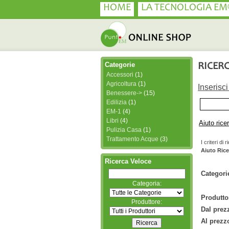
HOME
LA TECNOLOGIA EM
Categorie
RICER
Accessori
(1)
Agricoltura
(1)
Inserisc
Benessere->
(15)
Edilizia
(1)
EM-1
(4)
Libri
(4)
Aiuto rice
Pulizia Casa
(1)
Trattamento Acque
(3)
I criteri d
Aiuto Rice
Ricerca Veloce
Categori
Categoria:
Produttor
Produttore:
Dal prez
Al prezz