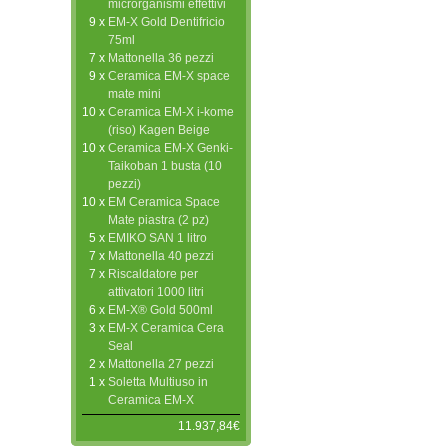
microrganismi effettivi
9 x
EM-X Gold Dentifricio
75ml
7 x
Mattonella 36 pezzi
9 x
Ceramica EM-X space
mate mini
10 x
Ceramica EM-X i-kome
(riso) Kagen Beige
10 x
Ceramica EM-X Genki-
Taikoban 1 busta (10
pezzi)
10 x
EM Ceramica Space
Mate piastra (2 pz)
5 x
EMIKO SAN 1 litro
7 x
Mattonella 40 pezzi
7 x
Riscaldatore per
attivatori 1000 litri
6 x
EM-X® Gold 500ml
3 x
EM-X Ceramica Cera
Seal
2 x
Mattonella 27 pezzi
1 x
Soletta Multiuso in
Ceramica EM-X
11.937,84€