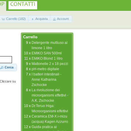
OP
CONTATTI
Carrello (182)
Acquista
Account
Carrello
9 x
Detergente multiuso al
limone 1 litro
10 x
EMIKO SAN 500ml
11 x
EMIKO Blond 1 litro
9 x
Mattonelle 2 x 18 pezzi
Cerca
8 x
pH-metro digitale
7 x
I batteri intestinali -
Anne Katharina
 Cliccare su
Zschocke
8 x
La rivoluzione dei
microrganismi effettivi -
A.K. Zschocke
10 x
Dr.Teruo Higa:
Microorganismi effettivi
12 x
Ceramica EM-X i-mizu
(acqua) Kagen Azzurro
12 x
Guida pratica ai