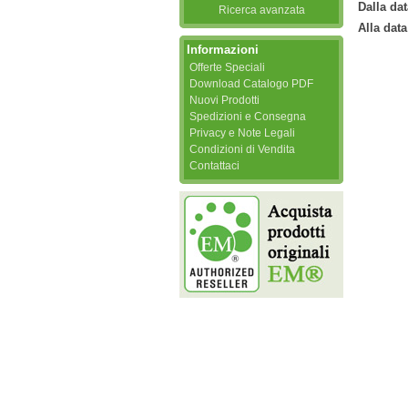
Dalla dat
Ricerca avanzata
Alla data
Informazioni
Offerte Speciali
Download Catalogo PDF
Nuovi Prodotti
Spedizioni e Consegna
Privacy e Note Legali
Condizioni di Vendita
Contattaci