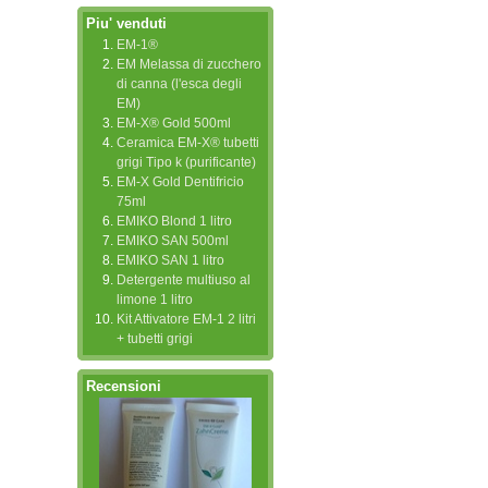
Piu' venduti
EM-1®
EM Melassa di zucchero
di canna (l'esca degli
EM)
EM-X® Gold 500ml
Ceramica EM-X® tubetti
grigi Tipo k (purificante)
EM-X Gold Dentifricio
75ml
EMIKO Blond 1 litro
EMIKO SAN 500ml
EMIKO SAN 1 litro
Detergente multiuso al
limone 1 litro
Kit Attivatore EM-1 2 litri
+ tubetti grigi
Recensioni