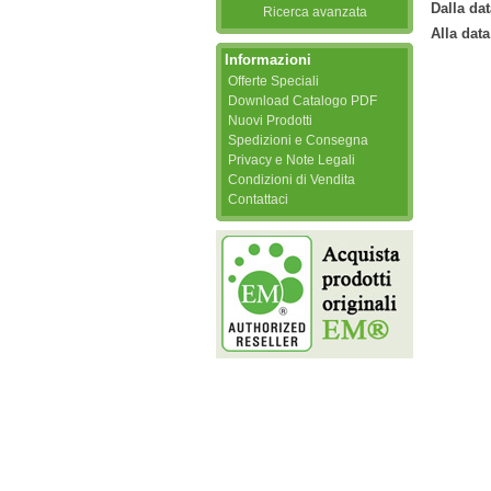
Dalla dat
Ricerca avanzata
Alla data
Informazioni
Offerte Speciali
Download Catalogo PDF
Nuovi Prodotti
Spedizioni e Consegna
Privacy e Note Legali
Condizioni di Vendita
Contattaci