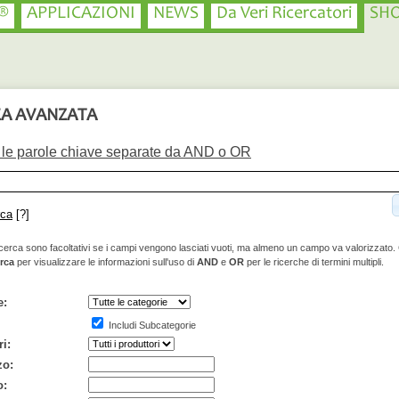
®
APPLICAZIONI
NEWS
Da Veri Ricercatori
SH
CA AVANZATA
i le parole chiave separate da AND o OR
rca
[?]
i ricerca sono facoltativi se i campi vengono lasciati vuoti, ma almeno un campo va valorizzato.
rca
per visualizzare le informazioni sull'uso di
AND
e
OR
per le ricerche di termini multipli.
e:
Includi Subcategorie
i:
zo:
o: