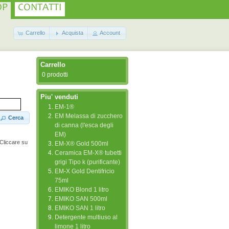
OP
CONTATTI
Carrello
Acquista
Account
Carrello
0 prodotti
Piu' venduti
EM-1®
EM Melassa di zucchero
Cerca
di canna (l'esca degli
EM)
 Cliccare su
EM-X® Gold 500ml
Ceramica EM-X® tubetti
grigi Tipo k (purificante)
EM-X Gold Dentifricio
75ml
EMIKO Blond 1 litro
EMIKO SAN 500ml
EMIKO SAN 1 litro
Detergente multiuso al
limone 1 litro