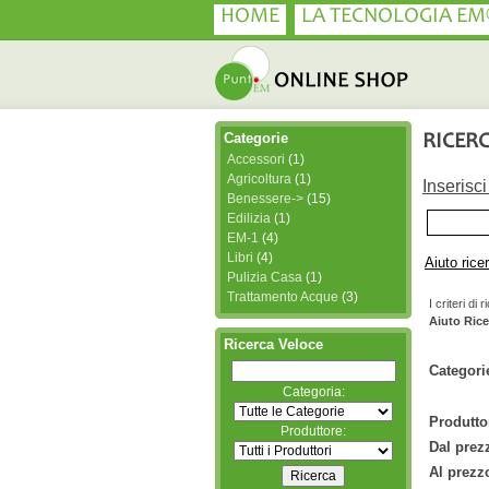
HOME
LA TECNOLOGIA EM
Categorie
RICER
Accessori
(1)
Agricoltura
(1)
Inserisc
Benessere->
(15)
Edilizia
(1)
EM-1
(4)
Libri
(4)
Aiuto rice
Pulizia Casa
(1)
Trattamento Acque
(3)
I criteri d
Aiuto Rice
Ricerca Veloce
Categori
Categoria:
Produttor
Produttore:
Dal prez
Al prezz