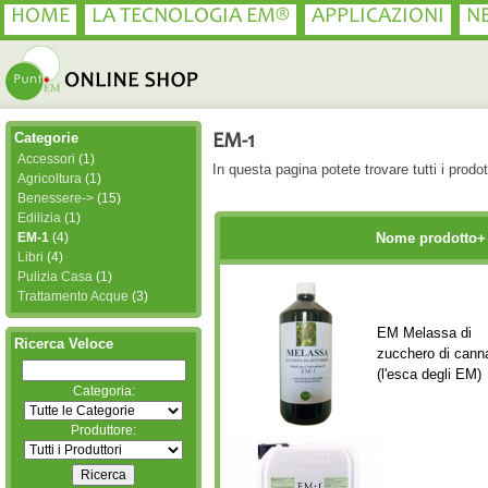
HOME
LA TECNOLOGIA EM®
APPLICAZIONI
N
Categorie
EM-1
Accessori
(1)
In questa pagina potete trovare tutti i pro
Agricoltura
(1)
Benessere->
(15)
Edilizia
(1)
EM-1
(4)
Nome prodotto+
Libri
(4)
Pulizia Casa
(1)
Trattamento Acque
(3)
EM Melassa di
Ricerca Veloce
zucchero di cann
(l'esca degli EM)
Categoria:
Produttore: