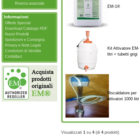
Ricerca avanzata
EM-1®
Informazioni
Offerte Speciali
Download Catalogo PDF
Nuovi Prodotti
Spedizioni e Consegna
Privacy e Note Legali
Kit Attivatore EM
Condizioni di Vendita
litri + tubetti grigi
Contattaci
Riscaldatore per
attivatori 1000 litr
Visualizzati
1
su
4
(di
4
prodotti)