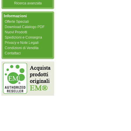
Ricerca avanzata
Informazioni
Offerte Speciali
Download Catalogo PDF
Nuovi Prodotti
Spedizioni e Consegna
Privacy e Note Legali
Condizioni di Vendita
Contattaci