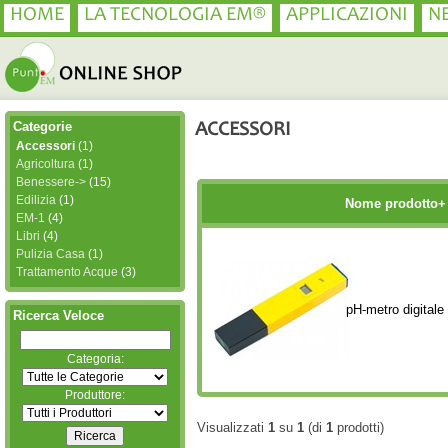
HOME
LA TECNOLOGIA EM®
APPLICAZIONI
N
Categorie
ACCESSORI
Accessori
(1)
Agricoltura
(1)
Benessere->
(15)
Edilizia
(1)
Nome prodotto+
EM-1
(4)
Libri
(4)
Pulizia Casa
(1)
Trattamento Acque
(3)
pH-metro digitale
Ricerca Veloce
Categoria:
Produttore:
Visualizzati
1
su
1
(di
1
prodotti)