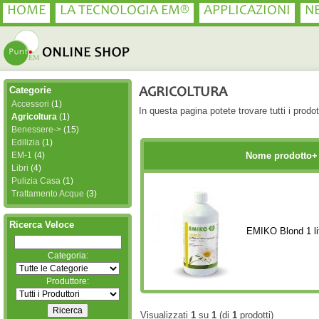
HOME
LA TECNOLOGIA EM®
APPLICAZIONI
N
Categorie
AGRICOLTURA
Accessori
(1)
In questa pagina potete trovare tutti i prodott
Agricoltura
(1)
Benessere->
(15)
Edilizia
(1)
EM-1
(4)
Nome prodotto+
Libri
(4)
Pulizia Casa
(1)
Trattamento Acque
(3)
Ricerca Veloce
EMIKO Blond 1 li
Categoria:
Produttore:
Visualizzati
1
su
1
(di
1
prodotti)