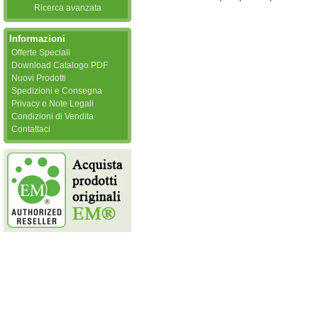
Ricerca avanzata
Informazioni
Offerte Speciali
Download Catalogo PDF
Nuovi Prodotti
Spedizioni e Consegna
Privacy e Note Legali
Condizioni di Vendita
Contattaci