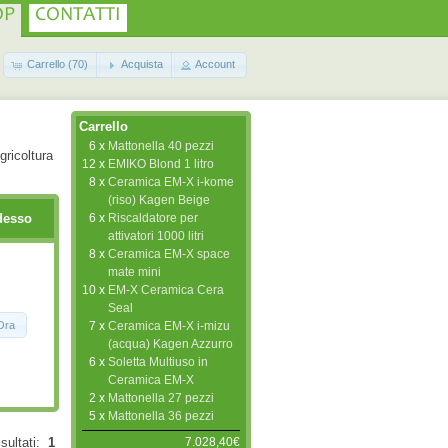
OP
CONTATTI
Carrello (70)
Acquista
Account
Carrello
6 x
Mattonella 40 pezzi
gricoltura
12 x
EMIKO Blond 1 litro
8 x
Ceramica EM-X i-kome
(riso) Kagen Beige
6 x
Riscaldatore per
desso
attivatori 1000 litri
8 x
Ceramica EM-X space
mate mini
10 x
EM-X Ceramica Cera
Seal
Ora
7 x
Ceramica EM-X i-mizu
(acqua) Kagen Azzurro
6 x
Soletta Multiuso in
Ceramica EM-X
2 x
Mattonella 27 pezzi
5 x
Mattonella 36 pezzi
7.028,40€
isultati:
1