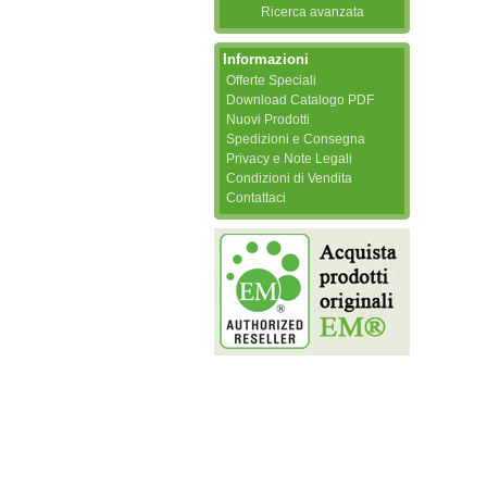
Ricerca avanzata
Informazioni
Offerte Speciali
Download Catalogo PDF
Nuovi Prodotti
Spedizioni e Consegna
Privacy e Note Legali
Condizioni di Vendita
Contattaci