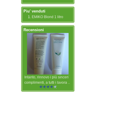
Piu' venduti
EMIKO Blond 1 litro
Recensioni
Intanto, rinnovo i più sinceri
complimenti, a tutti i lavora ..