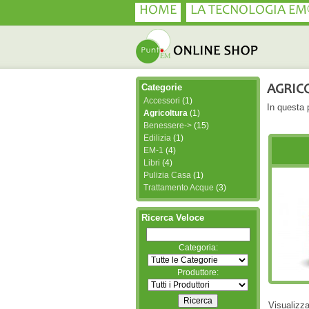
HOME
LA TECNOLOGIA EM
Categorie
AGRIC
Accessori
(1)
In questa p
Agricoltura
(1)
Benessere->
(15)
Edilizia
(1)
EM-1
(4)
Libri
(4)
Pulizia Casa
(1)
Trattamento Acque
(3)
Ricerca Veloce
Categoria:
Produttore:
Visualizz