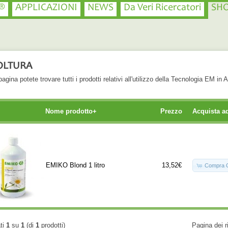
®
APPLICAZIONI
NEWS
Da Veri Ricercatori
SH
OLTURA
agina potete trovare tutti i prodotti relativi all'utilizzo della Tecnologia EM in A
Nome prodotto+
Prezzo
Acquista a
EMIKO Blond 1 litro
13,52€
Compra 
ati
1
su
1
(di
1
prodotti)
Pagina dei r