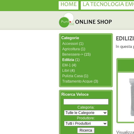
HOME
LA TECNOLOGIA EM
Categorie
EDILIZ
Accessori
(1)
In questa p
Agricoltura
(1)
Benessere->
(15)
Edilizia
(1)
EM-1
(4)
Libri
(4)
Pulizia Casa
(1)
Trattamento Acque
(3)
Ricerca Veloce
Categoria:
Produttore:
Visualizz