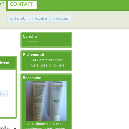
OP
CONTATTI
Carrello
Acquista
Account
Carrello
0 prodotti
Piu' venduti
EM Ceramica Super
desso
Cera Sosei C polvere
Recensioni
Ora
Intanto, rinnovo i più sinceri
isultati:
1