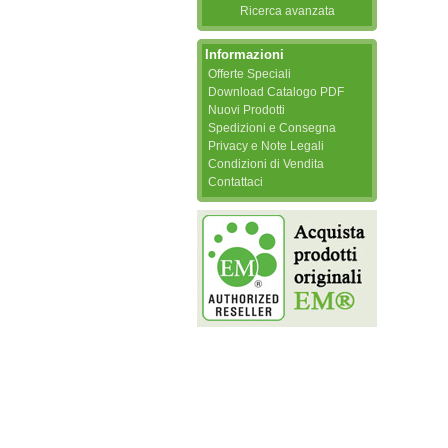
Ricerca avanzata
Informazioni
Offerte Speciali
Download Catalogo PDF
Nuovi Prodotti
Spedizioni e Consegna
Privacy e Note Legali
Condizioni di Vendita
Contattaci