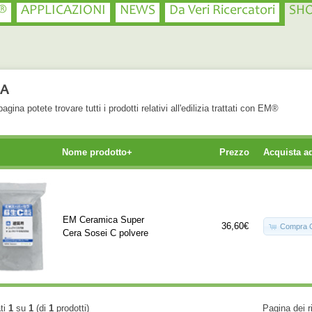
®
APPLICAZIONI
NEWS
Da Veri Ricercatori
SH
IA
agina potete trovare tutti i prodotti relativi all'edilizia trattati con EM®
Nome prodotto+
Prezzo
Acquista a
EM Ceramica Super
36,60€
Compra 
Cera Sosei C polvere
ati
1
su
1
(di
1
prodotti)
Pagina dei r