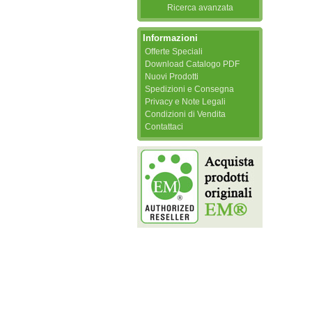
Ricerca avanzata
Informazioni
Offerte Speciali
Download Catalogo PDF
Nuovi Prodotti
Spedizioni e Consegna
Privacy e Note Legali
Condizioni di Vendita
Contattaci