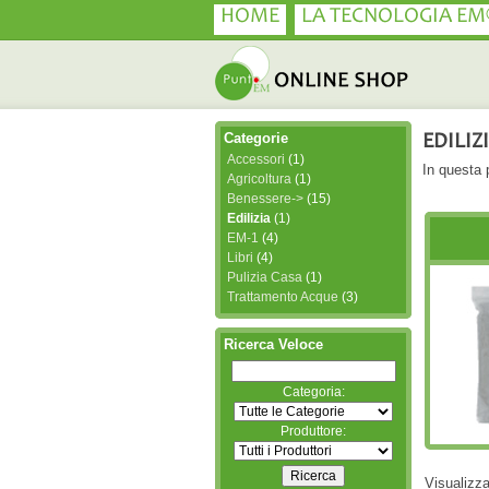
HOME
LA TECNOLOGIA EM
Categorie
EDILIZ
Accessori
(1)
In questa p
Agricoltura
(1)
Benessere->
(15)
Edilizia
(1)
EM-1
(4)
Libri
(4)
Pulizia Casa
(1)
Trattamento Acque
(3)
Ricerca Veloce
Categoria:
Produttore:
Visualizz