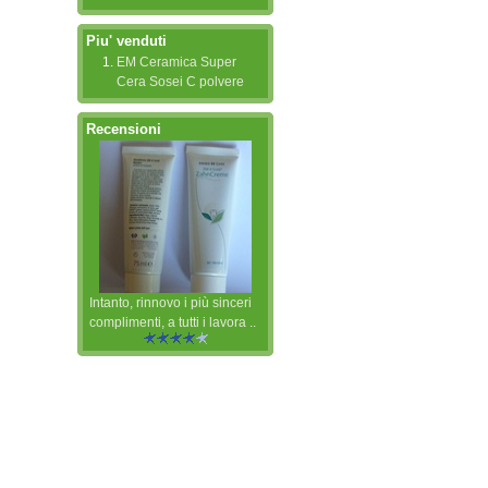
Piu' venduti
EM Ceramica Super
Cera Sosei C polvere
Recensioni
Intanto, rinnovo i più sinceri
complimenti, a tutti i lavora ..