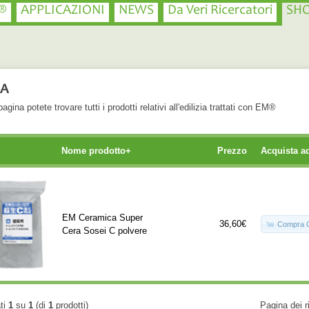
®
APPLICAZIONI
NEWS
Da Veri Ricercatori
SH
IA
agina potete trovare tutti i prodotti relativi all'edilizia trattati con EM®
Nome prodotto+
Prezzo
Acquista a
EM Ceramica Super
36,60€
Compra 
Cera Sosei C polvere
ati
1
su
1
(di
1
prodotti)
Pagina dei r