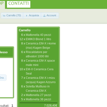
OP
CONTATTI
Carrello (70)
Acquista
Account
Carrello
6 x
Mattonella 40 pezzi
12 x
EMIKO Blond 1 litro
8 x
Ceramica EM-X i-kome
(riso) Kagen Beige
6 x
Riscaldatore per
desso
attivatori 1000 litri
8 x
Ceramica EM-X space
mate mini
10 x
EM-X Ceramica Cera
Seal
Ora
7 x
Ceramica EM-X i-mizu
(acqua) Kagen Azzurro
6 x
Soletta Multiuso in
Ceramica EM-X
2 x
Mattonella 27 pezzi
5 x
Mattonella 36 pezzi
7.028,40€
isultati:
1