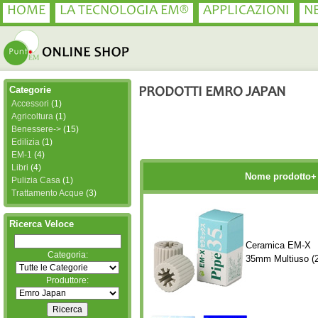
HOME
LA TECNOLOGIA EM®
APPLICAZIONI
N
Categorie
PRODOTTI EMRO JAPAN
Accessori
(1)
Agricoltura
(1)
Benessere->
(15)
Edilizia
(1)
EM-1
(4)
Libri
(4)
Nome prodotto+
Pulizia Casa
(1)
Trattamento Acque
(3)
Ricerca Veloce
Ceramica EM-X
Categoria:
35mm Multiuso (
Produttore: