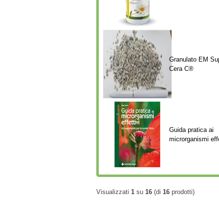
Granulato EM Su
Cera C®
Guida pratica ai
microrganismi effe
Visualizzati
1
su
16
(di
16
prodotti)