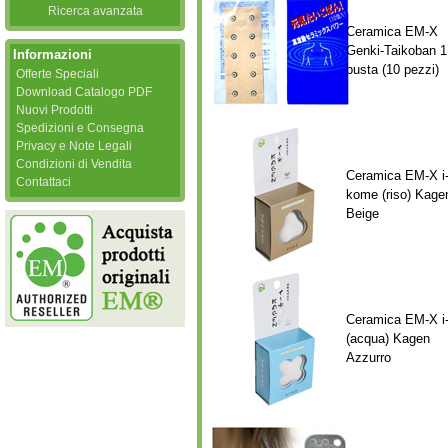
Ricerca avanzata
Ceramica EM-X
Genki-Taikoban 1
Informazioni
busta (10 pezzi)
Offerte Speciali
Download Catalogo PDF
Nuovi Prodotti
Spedizioni e Consegna
Privacy e Note Legali
Condizioni di Vendita
Ceramica EM-X i
Contattaci
kome (riso) Kage
Beige
Ceramica EM-X i
(acqua) Kagen
Azzurro