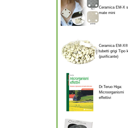
Ceramica EM-X 
mate mini
Ceramica EM-X®
tubetti grigi Tipo 
(purificante)
Dr.Teruo Higa:
Microorganismi
effettivi