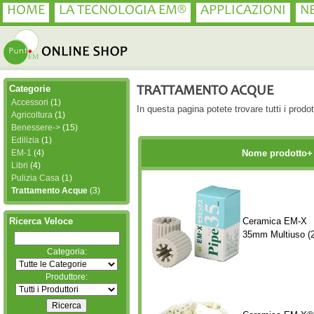
HOME
LA TECNOLOGIA EM®
APPLICAZIONI
N
Categorie
TRATTAMENTO ACQUE
Accessori
(1)
In questa pagina potete trovare tutti i prodot
Agricoltura
(1)
Benessere->
(15)
Edilizia
(1)
EM-1
(4)
Nome prodotto+
Libri
(4)
Pulizia Casa
(1)
Trattamento Acque
(3)
Ricerca Veloce
Ceramica EM-X
35mm Multiuso (
Categoria:
Produttore: