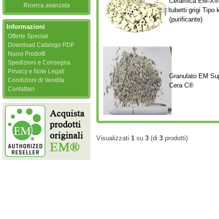
Ceramica EM-X®
Ricerca avanzata
tubetti grigi Tipo 
(purificante)
Informazioni
Offerte Speciali
Download Catalogo PDF
Nuovi Prodotti
Spedizioni e Consegna
Privacy e Note Legali
Granulato EM Su
Condizioni di Vendita
Cera C®
Contattaci
Visualizzati
1
su
3
(di
3
prodotti)