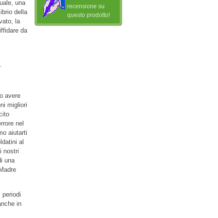
uale, una
recensione su
ibrio della
questo prodotto!
vato, la
iffidare da
.
 o avere
ni migliori
cito
rrore nel
o aiutarti
datini al
i nostri
di una
 Madre
 periodi
anche in