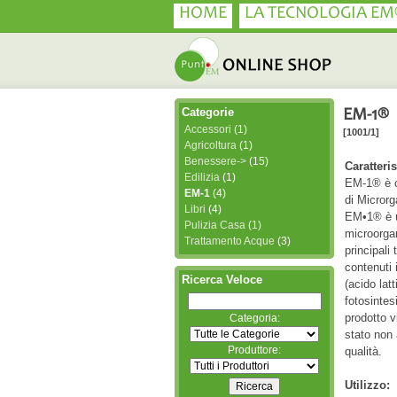
HOME
LA TECNOLOGIA EM
Categorie
EM-1®
Accessori
(1)
[1001/1]
Agricoltura
(1)
Benessere->
(15)
Caratteris
Edilizia
(1)
EM-1® è 
EM-1
(4)
di Microrg
Libri
(4)
EM•1® è u
Pulizia Casa
(1)
microorga
Trattamento Acque
(3)
principali
contenuti 
Ricerca Veloce
(acido latt
fotosintes
prodotto 
Categoria:
stato non 
Produttore:
qualità.
Utilizzo: