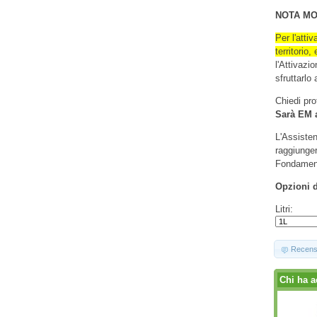
NOTA MO
Per l'atti
territorio
l'Attivazi
sfruttarlo 
Chiedi pro
Sarà EM a
L'Assisten
raggiunger
Fondament
Opzioni d
Litri:
Recens
Chi ha a