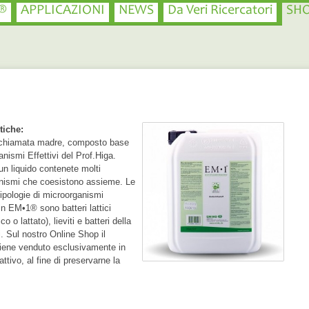
®
APPLICAZIONI
NEWS
Da Veri Ricercatori
SH
tiche:
chiamata madre, composto base
anismi Effettivi del Prof.Higa.
n liquido contenete molti
nismi che coesistono assieme. Le
 tipologie di microorganismi
in EM•1® sono batteri lattici
ico o lattato), lieviti e batteri della
i. Sul nostro Online Shop il
viene venduto esclusivamente in
attivo, al fine di preservarne la