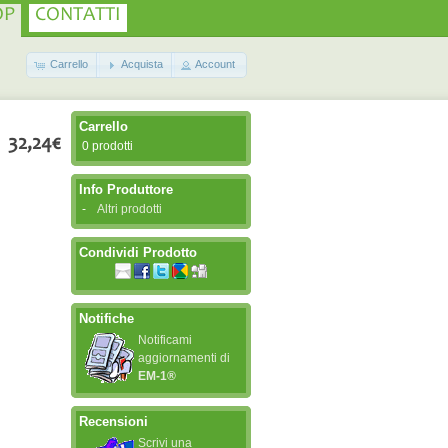
OP
CONTATTI
Carrello
Acquista
Account
Carrello
32,24€
0 prodotti
Info Produttore
-
Altri prodotti
Condividi Prodotto
Notifiche
Notificami
aggiornamenti di
EM-1®
Recensioni
Scrivi una