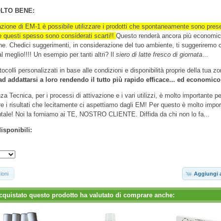
LTO BENE:
vazione di EM-1 è possibile utilizzare i prodotti che spontaneamente sono prese
, e questi spesso sono considerati scarti!!
Questo renderà ancora più economi
one. Chedici suggerimenti, in considerazione del tuo ambiente, ti suggeriremo
al meglio!!!! Un esempio per tanti altri? Il
siero di latte fresco di giornata
...
tocolli personalizzati in base alle condizioni e disponibilità proprie della tua zo
d addattarsi a loro rendendo il tutto più rapido efficace... ed economico
za Tecnica, per i processi di attivazione e i vari utilizzi, è molto importante pe
e i risultati che lecitamente ci aspettiamo dagli EM! Per questo è molto impor
ale! Noi la forniamo ai TE, NOSTRO CLIENTE. Diffida da chi non lo fa...
isponibili:
ioni
Aggiungi a
cquistato questo prodotto ha valutato di comprare anche: