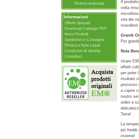
Il prodott
Ricerca avanzata
volta misc
microflora
Informazioni
vita dei m
Offerte Speciali
rivenditor
Download Catalogo PDF
Nuovi Prodotti
Grandi Or
Spedizioni e Consegna
Per grandi
Privacy e Note Legali
Condizioni di Vendita
Nota Ben
Contattaci
Usare EM s
effetti co
per poter 
risultato 
processo d
a capire 
nostro ser
ordini e s
delicatezz
Terra!
La tempera
più freddi
inverno!