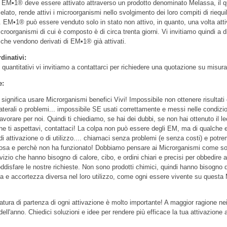
o EM•1® deve essere attivato attraverso un prodotto denominato Melassa, il q
elato, rende attivi i microorganismi nello svolgimento dei loro compiti di riequil
. EM•1® può essere venduto solo in stato non attivo, in quanto, una volta atti
icroorganismi di cui è composto è di circa trenta giorni. Vi invitiamo quindi a d
i che vendono derivati di EM•1® già attivati.
dinativi:
 quantitativi vi invitiamo a contattarci per richiedere una quotazione su misura
e:
ignifica usare Microrganismi benefici Vivi! Impossibile non ottenere risultati
llaterali o problemi... impossibile SE usati correttamente e messi nelle condizio
lavorare per noi. Quindi ti chiediamo, se hai dei dubbi, se non hai ottenuto il le
che ti aspettavi, contattaci! La colpa non può essere degli EM, ma di qualche e
i attivazione o di utilizzo.... chiamaci senza problemi (e senza costi) e potrem
cosa e perchè non ha funzionato! Dobbiamo pensare ai Microrganismi come sol
vizio che hanno bisogno di calore, cibo, e ordini chiari e precisi per obbedire a
oddisfare le nostre richieste. Non sono prodotti chimici, quindi hanno bisogno 
a e accortezza diversa nel loro utilizzo, come ogni essere vivente su questa
tura di partenza di ogni attivazione è molto importante! A maggior ragione nei
 dell'anno. Chiedici soluzioni e idee per rendere più efficace la tua attivazione 