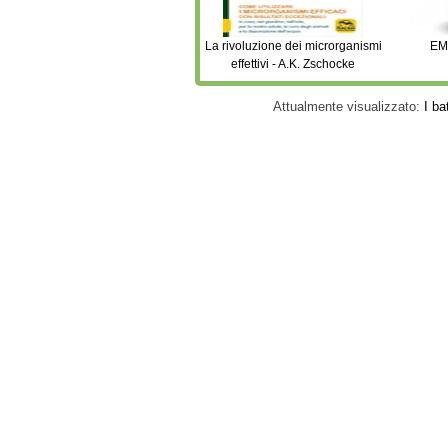
La rivoluzione dei microrganismi
EMI
effettivi - A.K. Zschocke
Attualmente visualizzato:
I ba