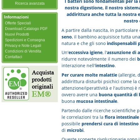
I batteri sono fondamentali per la
Ricerca avanzata
nostra digestione, il nostro sistema
addirittura anche tutta la nostra e
Informazioni
nostro
Offerte Speciali
Download Catalogo PDF
A partire dalla nascita, in particolar
Nuovi Prodotti
seno
, il bambino acquisisce tutta una
Spedizioni e Consegna
natura e che gli sono
indispensabili p
Privacy e Note Legali
Condizioni di Vendita
Un'
eccessiva igiene
, l'
assunzione di a
Contattaci
ridurre notevolmente il numero dei
b
interazione nell'
intestino
.
Per curare molte malattie
(allergie, 
addirittura disturbi psichici come la
attenzione/iperattività e l'autismo) è
ovvero avere una
buona quantità di 
buona
mucosa intestinale
.
Partendo dalle ricerche scientifiche p
le correlazioni tra la
flora intestinale
possibile
prendersi cura di intestino
di
microbi
.
Queste scoperte rivoluzionarie sono 