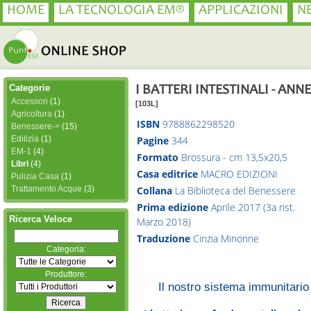
HOME
LA TECNOLOGIA EM®
APPLICAZIONI
N
Categorie
I BATTERI INTESTINALI - AN
Accessori
(1)
[103L]
Agricoltura
(1)
ISBN
9788862298520
Benessere->
(15)
Edilizia
(1)
Pagine
344
EM-1
(4)
Formato
Brossura - cm 13,5x20,5
Libri
(4)
Casa editrice
MACRO EDIZIONI
Pulizia Casa
(1)
Collana
La Biblioteca del Benessere
Trattamento Acque
(3)
Prima edizione
Aprile 2017 (3a rist.
Ricerca Veloce
Marzo 2018)
Traduzione
Cinzia Minonne
Categoria:
Produttore:
Il nostro sistema immunitario 