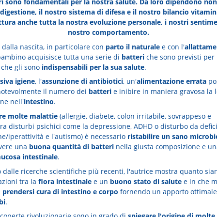
ri sono fondamentali per la nostra salute. Da loro dipendono non
digestione, il nostro sistema di difesa e il nostro bilancio vitami
ttura anche tutta la nostra evoluzione personale, i nostri sentimen
nostro comportamento.
 dalla nascita, in particolare con
parto il naturale
e con l'
allattame
l bambino acquisisce tutta una serie di
batteri
che sono previsti per 
 che gli sono
indispensabili per la sua salute
.
siva igiene
, l'
assunzione di antibiotici
, un'
alimentazione errata
po
notevolmente il numero dei
batteri
e inibire in maniera gravosa la 
ne nell'
intestino
.
re molte malattie
(allergie, diabete, colon irritabile, sovrappeso e
ura disturbi psichici come la depressione, ADHD o disturbo da defici
ne/iperattività e l'autismo) è necessario
ristabilire un sano microb
avere una
buona quantità di batteri
nella giusta composizione e un
ucosa intestinale
.
 dalle ricerche scientifiche più recenti, l'autrice mostra quanto sia
azioni tra la
flora intestinale
e un
buono stato di salute
e in che m
e
prendersi cura di intestino e corpo
fornendo un apporto ottimale
bi
.
coperte rivoluzionarie sono in grado di
spiegare l'origine di molte