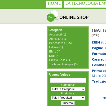
HOME
LA TECNOLOGIA EM
Categorie
I BATT
Accessori
(1)
[103L]
Agricoltura
(1)
ISBN
97
Benessere->
(15)
Edilizia
(1)
Pagine
3
EM-1
(4)
Format
Libri
(4)
Casa edi
Pulizia Casa
(1)
Collana
Trattamento Acque
(3)
Prima e
Ricerca Veloce
Marzo 20
Traduzi
Categoria:
Produttore:
Il 