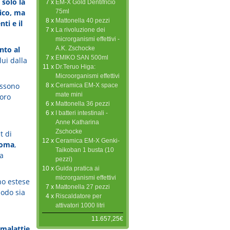
 solo la
7 x
EM-X Gold Dentifricio
75ml
nico, ma
8 x
Mattonella 40 pezzi
ti e il
7 x
La rivoluzione dei
microrganismi effettivi -
nto al
A.K. Zschocke
7 x
EMIKO SAN 500ml
lui dalla
11 x
Dr.Teruo Higa:
Microorganismi effettivi
ssono
8 x
Ceramica EM-X space
mate mini
loro
6 x
Mattonella 36 pezzi
6 x
I batteri intestinali -
Anne Katharina
Zschocke
t di
12 x
Ceramica EM-X Genki-
ioma
,
Taikoban 1 busta (10
a
pezzi)
10 x
Guida pratica ai
microrganismi effettivi
no estese
7 x
Mattonella 27 pezzi
odo sia
4 x
Riscaldatore per
attivatori 1000 litri
11.657,25€
 malattie