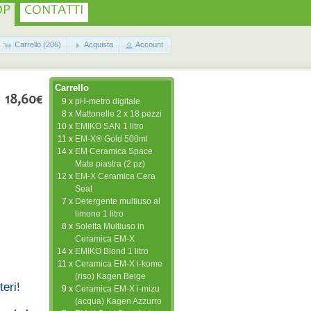
OP
CONTATTI
Carrello (206)
Acquista
Account
Carrello
18,60€
9 x
pH-metro digitale
8 x
Mattonelle 2 x 18 pezzi
10 x
EMIKO SAN 1 litro
11 x
EM-X® Gold 500ml
14 x
EM Ceramica Space
Mate piastra (2 pz)
12 x
EM-X Ceramica Cera
Seal
7 x
Detergente multiuso al
limone 1 litro
8 x
Soletta Multiuso in
Ceramica EM-X
14 x
EMIKO Blond 1 litro
11 x
Ceramica EM-X i-kome
(riso) Kagen Beige
eri!
9 x
Ceramica EM-X i-mizu
(acqua) Kagen Azzurro