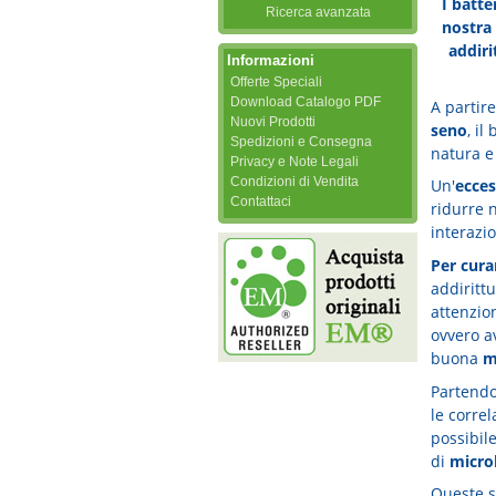
I batte
Ricerca avanzata
nostra 
addiri
Informazioni
Offerte Speciali
Download Catalogo PDF
A partire
Nuovi Prodotti
seno
, i
Spedizioni e Consegna
natura e
Privacy e Note Legali
Condizioni di Vendita
Un'
ecces
Contattaci
ridurre 
interazio
Per cura
addiritt
attenzio
ovvero 
buona
m
Partendo
le correl
possibil
di
micro
Queste s