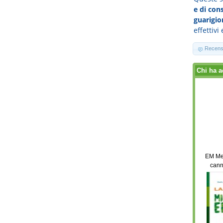
e di con
guarigio
effettivi
Recens
Chi ha a
EM Mel
cann