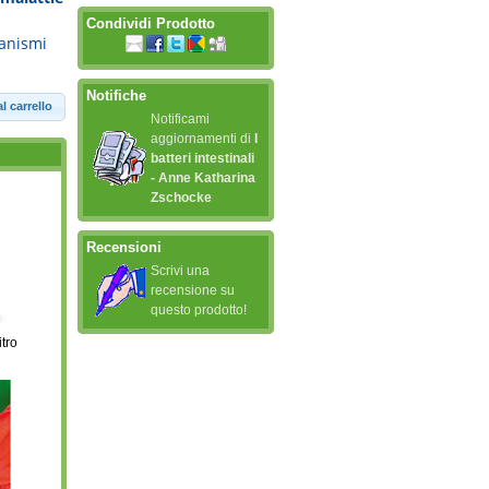
Condividi Prodotto
ganismi
Notifiche
l carrello
Notificami
aggiornamenti di
I
batteri intestinali
- Anne Katharina
Zschocke
Recensioni
Scrivi una
recensione su
questo prodotto!
tro