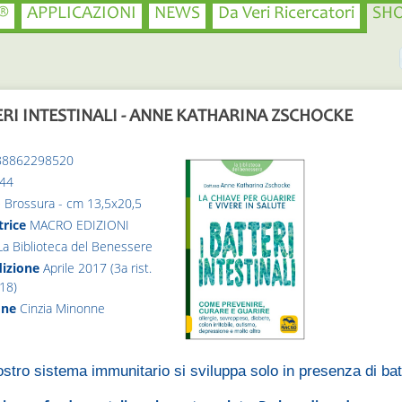
®
APPLICAZIONI
NEWS
Da Veri Ricercatori
SH
ERI INTESTINALI - ANNE KATHARINA ZSCHOCKE
88862298520
44
o
Brossura - cm 13,5x20,5
trice
MACRO EDIZIONI
La Biblioteca del Benessere
dizione
Aprile 2017 (3a rist.
18)
one
Cinzia Minonne
nostro sistema immunitario si sviluppa solo in presenza di batt