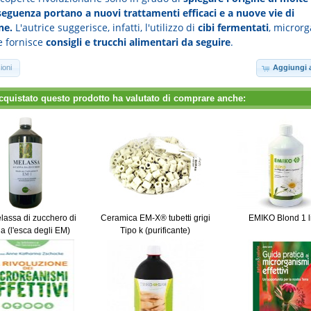
seguenza portano a nuovi trattamenti efficaci e a nuove vie di
ne.
L'autrice suggerisce, infatti, l'utilizzo di
cibi fermentati
, micror
 e fornisce
consigli e trucchi alimentari da seguire
.
ioni
Aggiungi a
cquistato questo prodotto ha valutato di comprare anche:
assa di zucchero di
Ceramica EM-X® tubetti grigi
EMIKO Blond 1 li
a (l'esca degli EM)
Tipo k (purificante)