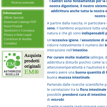
I batteri sono fondamentali per la
Ricerca avanzata
nostra digestione, il nostro sistema
addirittura anche tutta la nostra e
Informazioni
nostro
Offerte Speciali
Download Catalogo PDF
A partire dalla nascita, in particolar
Nuovi Prodotti
seno
, il bambino acquisisce tutta una
Spedizioni e Consegna
natura e che gli sono
indispensabili p
Privacy e Note Legali
Condizioni di Vendita
Un'
eccessiva igiene
, l'
assunzione di a
Contattaci
ridurre notevolmente il numero dei
b
interazione nell'
intestino
.
Per curare molte malattie
(allergie, 
addirittura disturbi psichici come la
attenzione/iperattività e l'autismo) è
ovvero avere una
buona quantità di 
buona
mucosa intestinale
.
Partendo dalle ricerche scientifiche p
le correlazioni tra la
flora intestinale
possibile
prendersi cura di intestino
di
microbi
.
Queste scoperte rivoluzionarie sono 