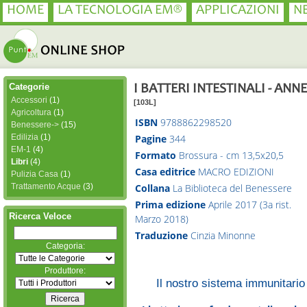
HOME
LA TECNOLOGIA EM®
APPLICAZIONI
N
Categorie
I BATTERI INTESTINALI - AN
Accessori
(1)
[103L]
Agricoltura
(1)
ISBN
9788862298520
Benessere->
(15)
Edilizia
(1)
Pagine
344
EM-1
(4)
Formato
Brossura - cm 13,5x20,5
Libri
(4)
Casa editrice
MACRO EDIZIONI
Pulizia Casa
(1)
Collana
La Biblioteca del Benessere
Trattamento Acque
(3)
Prima edizione
Aprile 2017 (3a rist.
Ricerca Veloce
Marzo 2018)
Traduzione
Cinzia Minonne
Categoria:
Produttore:
Il nostro sistema immunitario 