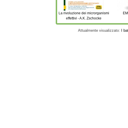
La rivoluzione dei microrganismi
EMI
effettivi - A.K. Zschocke
Attualmente visualizzato:
I ba