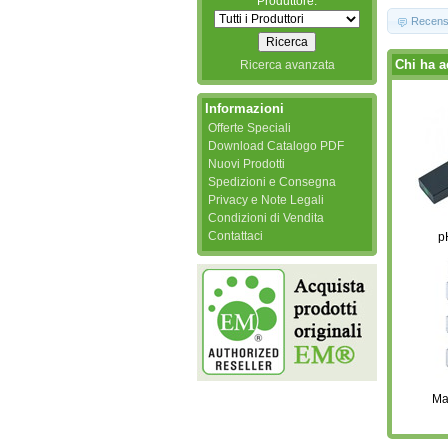
Produttore:
Recens
Chi ha a
Ricerca avanzata
Informazioni
Offerte Speciali
Download Catalogo PDF
Nuovi Prodotti
Spedizioni e Consegna
Privacy e Note Legali
Condizioni di Vendita
Contattaci
p
Ma