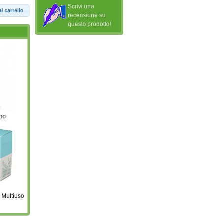
Scrivi una
l carrello
recensione su
questo prodotto!
tro
Multiuso