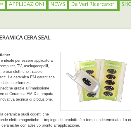
®
APPLICAZIONI
NEWS
Da Veri Ricercatori
SH
ERAMICA CERA SEAL
tiche:
o è ideale per essere applicato a
 computer, TV, asciugacapelli,
 prese elettriche , rasoio
, ecc. La ceramica EM garantisce
 dalle interferenze
netiche grazie all'immissione
vere di Ceramica EM-X stampata
novativa tecnica di produzione.
la ceramica sugli oggetti che
onde elettromagnetiche. L'impiego del prodotto è a tempo indeterminato. La c
 ceramiche con adesivo pronto all'applicazione.