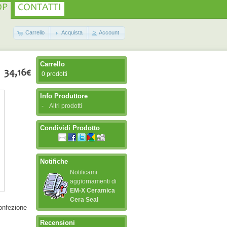
OP
CONTATTI
Carrello
Acquista
Account
Carrello
34,16€
0 prodotti
Info Produttore
-
Altri prodotti
Condividi Prodotto
Notifiche
Notificami
aggiornamenti di
EM-X Ceramica
Cera Seal
onfezione
Recensioni