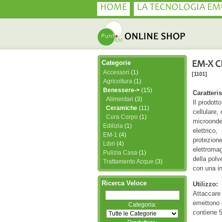
HOME
LA TECNOLOGIA EM
Categorie
EM-X C
Accessori
(1)
[1101]
Agricoltura
(1)
Benessere->
(15)
Caratteris
Alimentari
(3)
Il prodott
Ceramiche
(11)
cellulare,
Cura Corpo
(1)
microonde,
Edilizia
(1)
elettrico
EM-1
(4)
protezione
Libri
(4)
elettromag
Pulizia Casa
(1)
della pol
Trattamento Acque
(3)
con una in
Ricerca Veloce
Utilizzo:
Attaccare 
emettono 
Categoria:
contiene 5