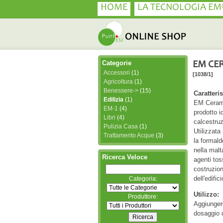
HOME
LA TECNOLOGIA EM
Categorie
EM CER
Accessori
(1)
[1038/1]
Agricoltura
(1)
Benessere->
(15)
Caratteris
Edilizia
(1)
EM Cerami
EM-1
(4)
prodotto id
Libri
(4)
calcestruz
Pulizia Casa
(1)
Utilizzata
Trattamento Acque
(3)
la formald
nella malt
Ricerca Veloce
agenti tos
costruzion
dell'edifici
Categoria:
Utilizzo:
Produttore:
Aggiunger
dosaggio d