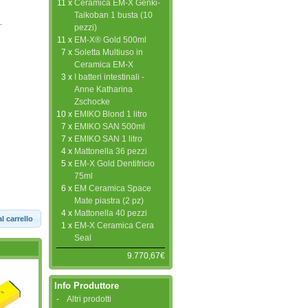
11 x
Ceramica EM-X Genki-
Taikoban 1 busta (10
.
pezzi)
11 x
EM-X® Gold 500ml
7 x
Soletta Multiuso in
Ceramica EM-X
3 x
I batteri intestinali -
Anne Katharina
Zschocke
10 x
EMIKO Blond 1 litro
7 x
EMIKO SAN 500ml
7 x
EMIKO SAN 1 litro
4 x
Mattonella 36 pezzi
5 x
EM-X Gold Dentifricio
75ml
6 x
EM Ceramica Space
Mate piastra (2 pz)
4 x
Mattonella 40 pezzi
l carrello
1 x
EM-X Ceramica Cera
Seal
9.770,67€
Info Produttore
-
Altri prodotti