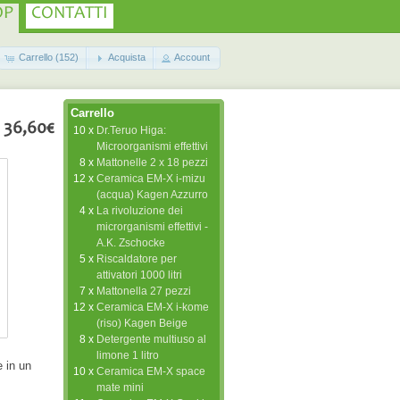
OP
CONTATTI
Carrello (152)
Acquista
Account
Carrello
36,60€
10 x
Dr.Teruo Higa:
Microorganismi effettivi
8 x
Mattonelle 2 x 18 pezzi
12 x
Ceramica EM-X i-mizu
(acqua) Kagen Azzurro
4 x
La rivoluzione dei
microrganismi effettivi -
A.K. Zschocke
5 x
Riscaldatore per
attivatori 1000 litri
7 x
Mattonella 27 pezzi
12 x
Ceramica EM-X i-kome
(riso) Kagen Beige
8 x
Detergente multiuso al
limone 1 litro
 in un
10 x
Ceramica EM-X space
mate mini