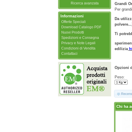
Ricerca avanzata
Grandi Or
Per grandi
Informazioni
Da utiliz
Offerte Speciali
polvere..
Download Catalogo PDF
Nuovi Prodotti
Ti potrebb
Spedizioni e Consegna
Privacy e Note Legali
speriment
Condizioni di Vendita
edilizia
h
Contattaci
Opzioni d
Peso:
Recens
Chi ha a