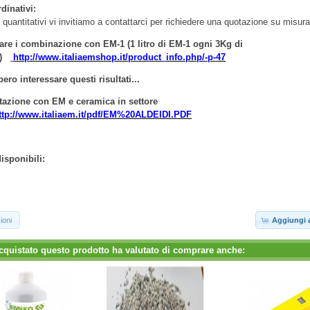
dinativi:
 quantitativi vi invitiamo a contattarci per richiedere una quotazione su misura
zare i combinazione con EM-1 (1 litro di EM-1 ogni 3Kg di
.)
http://www.italiaemshop.it/product_info.php/-p-47
ero interessare questi risultati...
azione con EM e ceramica in settore
ttp://www.italiaem.it/pdf/EM%20ALDEIDI.PDF
isponibili:
ioni
Aggiungi a
cquistato questo prodotto ha valutato di comprare anche: