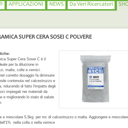
®
APPLICAZIONI
NEWS
Da Veri Ricercatori
SH
AMICA SUPER CERA SOSEI C POLVERE
tiche:
ca Super Cera Sosei C è il
eale per la diluizione in
zi, malte, colle e vernici.
 nel corretto dosaggio fa diminuire
eide contenuta nel calcestruzzo e
a, riducendo di fatto l'impatto degli
sici impiegati nei materiali da
e e migliorando lo stato di salute
o.
e e mescolare 5,5kg per mc di calcestruzzo o malta. Aggiungere e mescolare
ell'1% nella colla o nella vernice