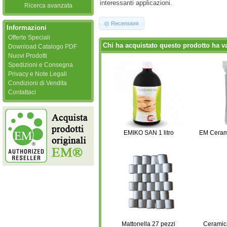
interessanti applicazioni.
Ricerca avanzata
Recensioni
Informazioni
Offerte Speciali
Chi ha acquistato questo prodotto ha v
Download Catalogo PDF
Nuovi Prodotti
Spedizioni e Consegna
Privacy e Note Legali
Condizioni di Vendita
Contattaci
EMIKO SAN 1 litro
EM Ceram
Mattonella 27 pezzi
Ceramica