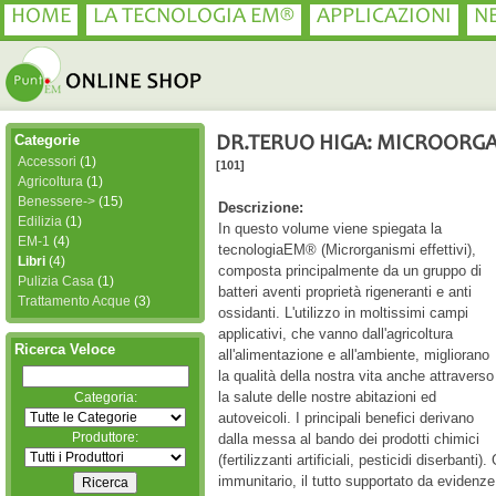
HOME
LA TECNOLOGIA EM®
APPLICAZIONI
N
Categorie
DR.TERUO HIGA: MICROORGAN
Accessori
(1)
[101]
Agricoltura
(1)
Benessere->
(15)
Descrizione:
Edilizia
(1)
In questo volume viene spiegata la
EM-1
(4)
tecnologiaEM® (Microrganismi effettivi),
Libri
(4)
composta principalmente da un gruppo di
Pulizia Casa
(1)
batteri aventi proprietà rigeneranti e anti
Trattamento Acque
(3)
ossidanti. L'utilizzo in moltissimi campi
applicativi, che vanno dall'agricoltura
Ricerca Veloce
all'alimentazione e all'ambiente, migliorano
la qualità della nostra vita anche attraverso
la salute delle nostre abitazioni ed
Categoria:
autoveicoli. I principali benefici derivano
Produttore:
dalla messa al bando dei prodotti chimici
(fertilizzanti artificiali, pesticidi diserban
immunitario, il tutto supportato da evidenze 