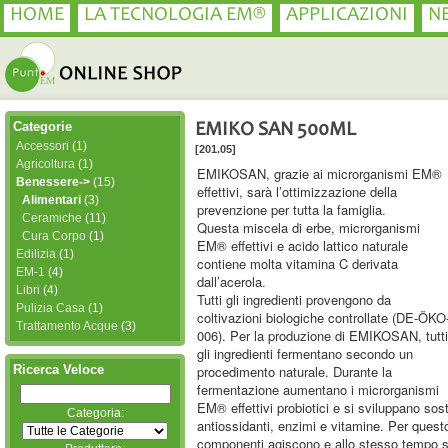
HOME
LA TECNOLOGIA EM®
APPLICAZIONI
N
Categorie
EMIKO SAN 500ML
Accessori
(1)
[201.05]
Agricoltura
(1)
EMIKOSAN, grazie ai microrganismi EM®
Benessere->
(15)
effettivi, sarà l’ottimizzazione della
Alimentari
(3)
prevenzione per tutta la famiglia.
Ceramiche
(11)
Questa miscela di erbe, microrganismi
Cura Corpo
(1)
EM® effettivi e acido lattico naturale
Edilizia
(1)
contiene molta vitamina C derivata
EM-1
(4)
dall’acerola.
Libri
(4)
Tutti gli ingredienti provengono da
Pulizia Casa
(1)
coltivazioni biologiche controllate (DE-ÖKO
Trattamento Acque
(3)
006). Per la produzione di EMIKOSAN, tutti
gli ingredienti fermentano secondo un
Ricerca Veloce
procedimento naturale. Durante la
fermentazione aumentano i microrganismi
EM® effettivi probiotici e si sviluppano sos
Categoria:
antiossidanti, enzimi e vitamine. Per questo 
componenti agiscono e allo stesso tempo s