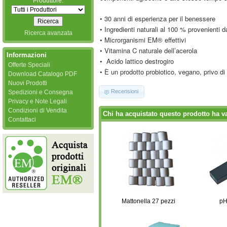
Produttore:
• 30 anni di esperienza per il benessere
• Ingredienti naturali al 100 % provenienti d
Ricerca avanzata
• Microrganismi EM® effettivi
• Vitamina C naturale dell’acerola
Informazioni
• Acido lattico destrogiro
Offerte Speciali
• È un prodotto probiotico, vegano, privo di 
Download Catalogo PDF
Nuovi Prodotti
Recensioni
Spedizioni e Consegna
Privacy e Note Legali
Condizioni di Vendita
Chi ha acquistato questo prodotto ha v
Contattaci
Mattonella 27 pezzi
pH