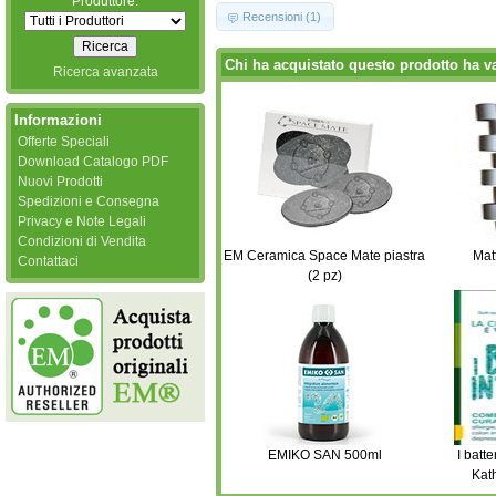
Produttore:
Recensioni (1)
Chi ha acquistato questo prodotto ha v
Ricerca avanzata
Informazioni
Offerte Speciali
Download Catalogo PDF
Nuovi Prodotti
Spedizioni e Consegna
Privacy e Note Legali
Condizioni di Vendita
EM Ceramica Space Mate piastra
Mat
Contattaci
(2 pz)
EMIKO SAN 500ml
I batte
Kat