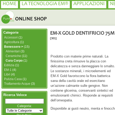
HOME
LA TECNOLOGIA EM®
APPLICAZIONI
N
Categorie
EM-X GOLD DENTIFRICIO 75M
Accessori
(1)
[301]
Agricoltura
(1)
Benessere->
(15)
Alimentari
(3)
Ceramiche
(11)
Prodotto con materie prime naturali. La
Cura Corpo
(1)
finissima creta rimuove la placca con
Edilizia
(1)
delicatezza e senza danneggiare lo smalto.
EM-1
(4)
Le sostanze minerali, i microelementi ed
Libri
(4)
EM-X Gold favoriscono la flora batterica
Pulizia Casa
(1)
sana della cavità orale ed esercitano
Trattamento Acque
(3)
un’azione calmante sulle gengive. Non
contiene glicerina, conservanti sintetici ed
Ricerca Veloce
emulsionanti chimici. Risponde ai requisiti
dell’omeopatia.
Categoria:
Disponibile ai gusti neutro, menta e finocch