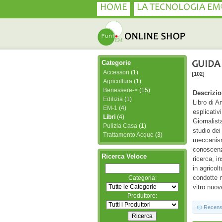
HOME
LA TECNOLOGIA EM
Categorie
GUIDA 
Accessori
(1)
[102]
Agricoltura
(1)
Benessere->
(15)
Descrizio
Edilizia
(1)
Libro di A
EM-1
(4)
esplicativ
Libri
(4)
Giornalist
Pulizia Casa
(1)
studio dei
Trattamento Acque
(3)
meccanism
conoscenz
Ricerca Veloce
ricerca, 
in agricol
condotte n
Categoria:
vitro nuov
Produttore:
Recens