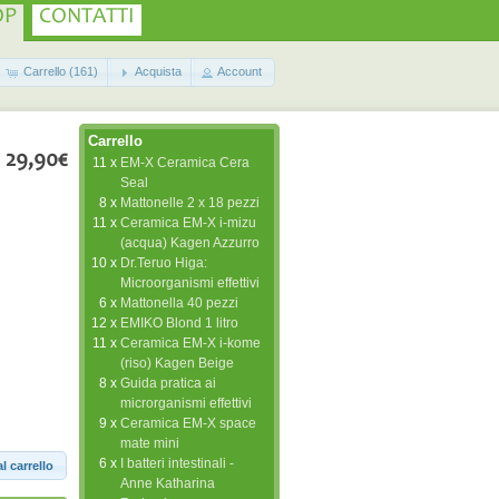
OP
CONTATTI
Carrello (161)
Acquista
Account
Carrello
29,90€
11 x
EM-X Ceramica Cera
Seal
8 x
Mattonelle 2 x 18 pezzi
11 x
Ceramica EM-X i-mizu
(acqua) Kagen Azzurro
10 x
Dr.Teruo Higa:
Microorganismi effettivi
6 x
Mattonella 40 pezzi
12 x
EMIKO Blond 1 litro
11 x
Ceramica EM-X i-kome
(riso) Kagen Beige
8 x
Guida pratica ai
microrganismi effettivi
9 x
Ceramica EM-X space
mate mini
6 x
I batteri intestinali -
l carrello
Anne Katharina