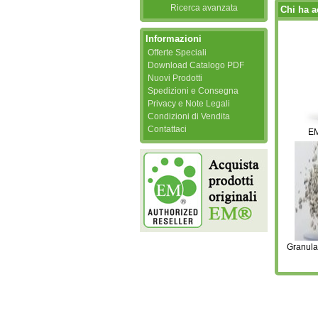
Ricerca avanzata
Chi ha a
Informazioni
Offerte Speciali
Download Catalogo PDF
Nuovi Prodotti
Spedizioni e Consegna
Privacy e Note Legali
Condizioni di Vendita
Contattaci
EM
Granula