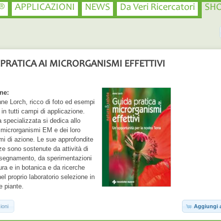
®
APPLICAZIONI
NEWS
Da Veri Ricercatori
SH
PRATICA AI MICRORGANISMI EFFETTIVI
ne:
nne Lorch, ricco di foto ed esempi
i in tutti campi di applicazione.
a specializzata si dedica allo
 microrganismi EM e dei loro
i di azione. Le sue approfondite
e sono sostenute da attività di
insegnamento, da sperimentazioni
tura e in botanica e da ricerche
el proprio laboratorio selezione in
e piante.
ioni
Aggiungi a