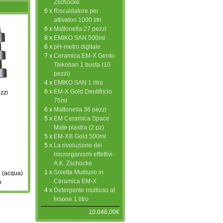
Zschocke
6 x
Riscaldatore per
attivatori 1000 litri
6 x
Mattonella 27 pezzi
8 x
EMIKO SAN 500ml
6 x
pH-metro digitale
7 x
Ceramica EM-X Genki-
Taikoban 1 busta (10
pezzi)
4 x
EMIKO SAN 1 litro
6 x
EM-X Gold Dentifricio
zzi
75ml
6 x
Mattonella 36 pezzi
5 x
EM Ceramica Space
Mate piastra (2 pz)
5 x
EM-X® Gold 500ml
5 x
La rivoluzione dei
microrganismi effettivi -
A.K. Zschocke
1 x
Soletta Multiuso in
 (acqua)
Ceramica EM-X
o
4 x
Detergente multiuso al
limone 1 litro
10.046,00€