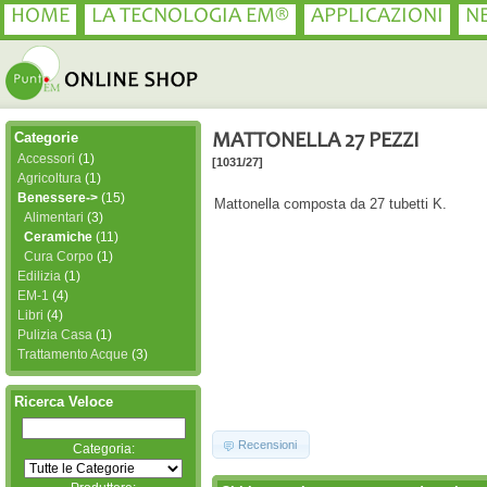
HOME
LA TECNOLOGIA EM®
APPLICAZIONI
N
Categorie
MATTONELLA 27 PEZZI
Accessori
(1)
[1031/27]
Agricoltura
(1)
Benessere->
(15)
Mattonella composta da 27 tubetti K.
Alimentari
(3)
Ceramiche
(11)
Cura Corpo
(1)
Edilizia
(1)
EM-1
(4)
Libri
(4)
Pulizia Casa
(1)
Trattamento Acque
(3)
Ricerca Veloce
Recensioni
Categoria: