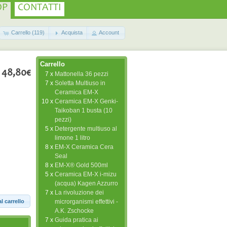
OP
CONTATTI
Carrello (119)
Acquista
Account
Carrello
48,80€
7 x
Mattonella 36 pezzi
7 x
Soletta Multiuso in
Ceramica EM-X
10 x
Ceramica EM-X Genki-
Taikoban 1 busta (10
pezzi)
5 x
Detergente multiuso al
limone 1 litro
8 x
EM-X Ceramica Cera
Seal
8 x
EM-X® Gold 500ml
5 x
Ceramica EM-X i-mizu
(acqua) Kagen Azzurro
7 x
La rivoluzione dei
l carrello
microrganismi effettivi -
A.K. Zschocke
7 x
Guida pratica ai