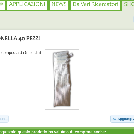
®
APPLICAZIONI
NEWS
Da Veri Ricercatori
SH
NELLA 40 PEZZI
 composta da 5 file di 8
ioni
Aggiungi a
cquistato questo prodotto ha valutato di comprare anche: