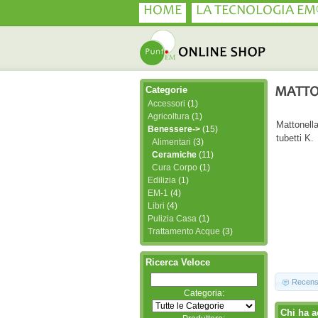
HOME
LA TECNOLOGIA EM
Categorie
MATTO
Accessori
(1)
Agricoltura
(1)
Mattonella
Benessere->
(15)
tubetti K.
Alimentari
(3)
Ceramiche
(11)
Cura Corpo
(1)
Edilizia
(1)
EM-1
(4)
Libri
(4)
Pulizia Casa
(1)
Trattamento Acque
(3)
Ricerca Veloce
Recens
Categoria:
Chi ha a