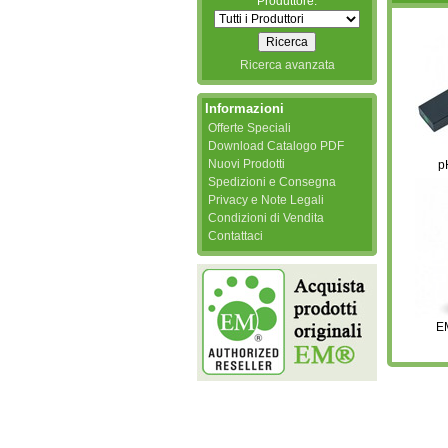
Produttore:
Ricerca avanzata
Informazioni
Offerte Speciali
Download Catalogo PDF
Nuovi Prodotti
p
Spedizioni e Consegna
Privacy e Note Legali
Condizioni di Vendita
Contattaci
EM