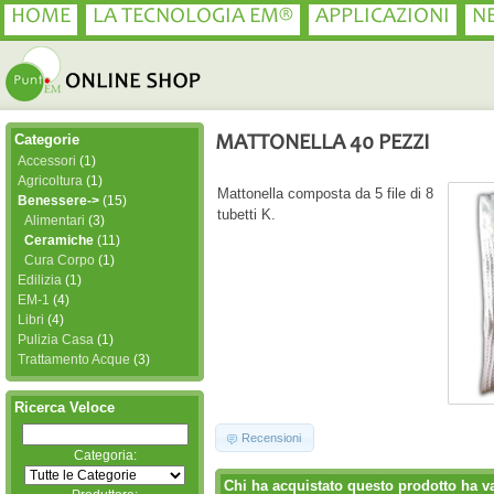
HOME
LA TECNOLOGIA EM®
APPLICAZIONI
N
Categorie
MATTONELLA 40 PEZZI
Accessori
(1)
Agricoltura
(1)
Mattonella composta da 5 file di 8
Benessere->
(15)
tubetti K.
Alimentari
(3)
Ceramiche
(11)
Cura Corpo
(1)
Edilizia
(1)
EM-1
(4)
Libri
(4)
Pulizia Casa
(1)
Trattamento Acque
(3)
Ricerca Veloce
Recensioni
Categoria:
Chi ha acquistato questo prodotto ha v