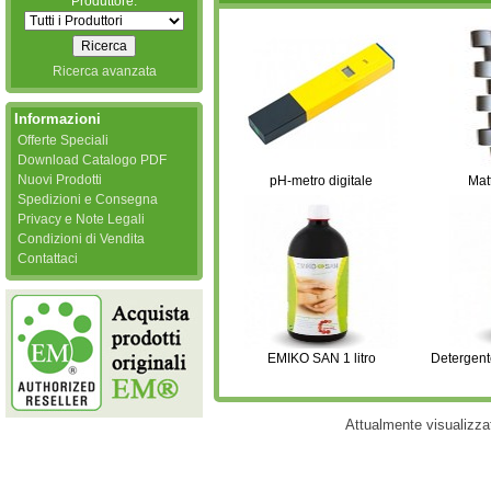
Produttore:
Ricerca avanzata
Informazioni
Offerte Speciali
Download Catalogo PDF
Nuovi Prodotti
pH-metro digitale
Mat
Spedizioni e Consegna
Privacy e Note Legali
Condizioni di Vendita
Contattaci
EMIKO SAN 1 litro
Detergent
Attualmente visualizza