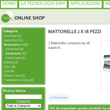
HOME
LA TECNOLOGIA EM®
APPLICAZIONI
N
Categorie
MATTONELLE 2 X 18 PEZZI
Accessori
(1)
Agricoltura
(1)
2 Mattonelle composta da 18
Benessere->
(15)
tubetti K.
Alimentari
(3)
Ceramiche
(11)
Cura Corpo
(1)
Edilizia
(1)
EM-1
(4)
Libri
(4)
Pulizia Casa
(1)
Trattamento Acque
(3)
Ricerca Veloce
Recensioni
Categoria:
Chi ha acquistato questo prodotto ha v