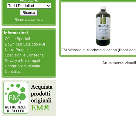
Produttore:
Ricerca avanzata
Informazioni
Offerte Speciali
Download Catalogo PDF
Nuovi Prodotti
EM Melassa di zucchero di canna (l'esca deg
Spedizioni e Consegna
Privacy e Note Legali
Attualmente visual
Condizioni di Vendita
Contattaci