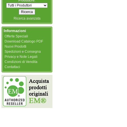
Produttore:
Ricerca avanzata
Informazioni
Offerte Speciali
Download Catalogo PDF
Nuovi Prodotti
Spedizioni e Consegna
Privacy e Note Legali
Condizioni di Vendita
Contattaci