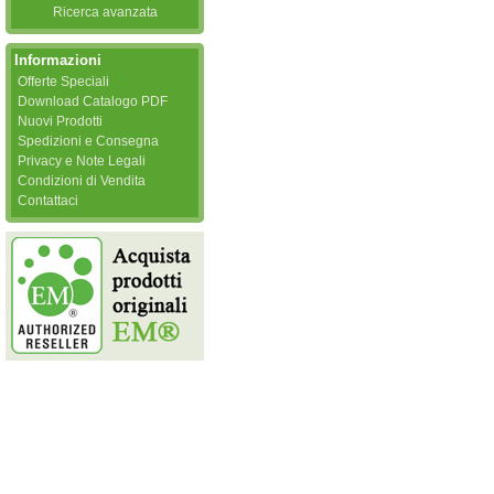
Ricerca avanzata
Informazioni
Offerte Speciali
Download Catalogo PDF
Nuovi Prodotti
Spedizioni e Consegna
Privacy e Note Legali
Condizioni di Vendita
Contattaci