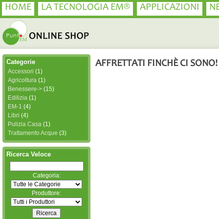
HOME
LA TECNOLOGIA EM®
APPLICAZIONI
N
Categorie
AFFRETTATI FINCHÈ CI SONO!
Accessori
(1)
Agricoltura
(1)
Benessere->
(15)
Edilizia
(1)
EM-1
(4)
Libri
(4)
Pulizia Casa
(1)
Trattamento Acque
(3)
Ricerca Veloce
Categoria:
Produttore: