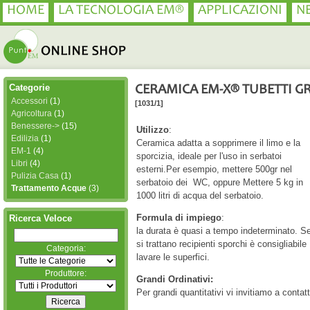
HOME
LA TECNOLOGIA EM®
APPLICAZIONI
N
Categorie
CERAMICA EM-X® TUBETTI GRI
Accessori
(1)
[1031/1]
Agricoltura
(1)
Benessere->
(15)
Utilizzo
:
Edilizia
(1)
Ceramica adatta a sopprimere il limo e la
EM-1
(4)
sporcizia, ideale per l'uso in serbatoi
Libri
(4)
esterni.Per esempio, mettere 500gr nel
Pulizia Casa
(1)
serbatoio dei WC, oppure Mettere 5 kg in
Trattamento Acque
(3)
1000 litri di acqua del serbatoio.
Formula di impiego
:
Ricerca Veloce
la durata è quasi a tempo indeterminato. S
si trattano recipienti sporchi è consigliabile
Categoria:
lavare le superfici.
Produttore:
Grandi Ordinativi:
Per grandi quantitativi vi invitiamo a conta