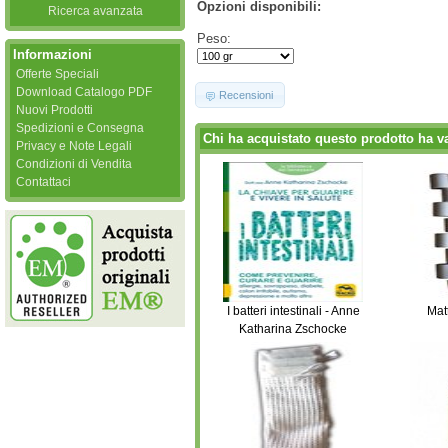
Opzioni disponibili:
Ricerca avanzata
Peso:
Informazioni
Offerte Speciali
Download Catalogo PDF
Recensioni
Nuovi Prodotti
Spedizioni e Consegna
Chi ha acquistato questo prodotto ha v
Privacy e Note Legali
Condizioni di Vendita
Contattaci
I batteri intestinali - Anne
Mat
Katharina Zschocke