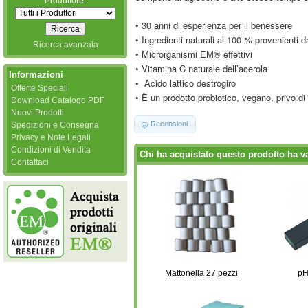
Produttore:
• 30 anni di esperienza per il benessere
• Ingredienti naturali al 100 % provenienti d
Ricerca avanzata
• Microrganismi EM® effettivi
• Vitamina C naturale dell’acerola
Informazioni
• Acido lattico destrogiro
Offerte Speciali
• È un prodotto probiotico, vegano, privo di 
Download Catalogo PDF
Nuovi Prodotti
Recensioni
Spedizioni e Consegna
Privacy e Note Legali
Condizioni di Vendita
Chi ha acquistato questo prodotto ha v
Contattaci
Mattonella 27 pezzi
pH