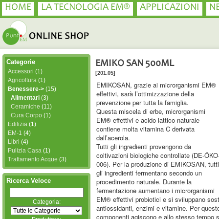
HOME
LA TECNOLOGIA EM®
APPLICAZIONI
N
Categorie
EMIKO SAN 500ML
Accessori
(1)
[201.05]
Agricoltura
(1)
EMIKOSAN, grazie ai microrganismi EM®
Benessere->
(15)
effettivi, sarà l’ottimizzazione della
Alimentari
(3)
prevenzione per tutta la famiglia.
Ceramiche
(11)
Questa miscela di erbe, microrganismi
Cura Corpo
(1)
EM® effettivi e acido lattico naturale
Edilizia
(1)
contiene molta vitamina C derivata
EM-1
(4)
dall’acerola.
Libri
(4)
Tutti gli ingredienti provengono da
Pulizia Casa
(1)
coltivazioni biologiche controllate (DE-ÖKO
Trattamento Acque
(3)
006). Per la produzione di EMIKOSAN, tutti
gli ingredienti fermentano secondo un
Ricerca Veloce
procedimento naturale. Durante la
fermentazione aumentano i microrganismi
EM® effettivi probiotici e si sviluppano sos
Categoria:
antiossidanti, enzimi e vitamine. Per questo 
componenti agiscono e allo stesso tempo s