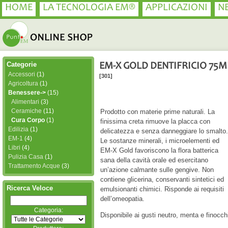
HOME
LA TECNOLOGIA EM®
APPLICAZIONI
N
Categorie
EM-X GOLD DENTIFRICIO 75M
Accessori
(1)
[301]
Agricoltura
(1)
Benessere->
(15)
Alimentari
(3)
Ceramiche
(11)
Prodotto con materie prime naturali. La
Cura Corpo
(1)
finissima creta rimuove la placca con
Edilizia
(1)
delicatezza e senza danneggiare lo smalto.
EM-1
(4)
Le sostanze minerali, i microelementi ed
Libri
(4)
EM-X Gold favoriscono la flora batterica
Pulizia Casa
(1)
sana della cavità orale ed esercitano
Trattamento Acque
(3)
un’azione calmante sulle gengive. Non
contiene glicerina, conservanti sintetici ed
Ricerca Veloce
emulsionanti chimici. Risponde ai requisiti
dell’omeopatia.
Categoria:
Disponibile ai gusti neutro, menta e finocch