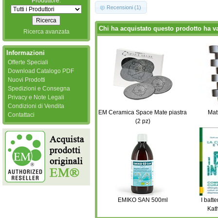
Produttore:
Recensioni (1)
Chi ha acquistato questo prodotto ha v
Ricerca avanzata
Informazioni
Offerte Speciali
Download Catalogo PDF
Nuovi Prodotti
Spedizioni e Consegna
Privacy e Note Legali
Condizioni di Vendita
EM Ceramica Space Mate piastra
Mat
Contattaci
(2 pz)
EMIKO SAN 500ml
I batte
Kat