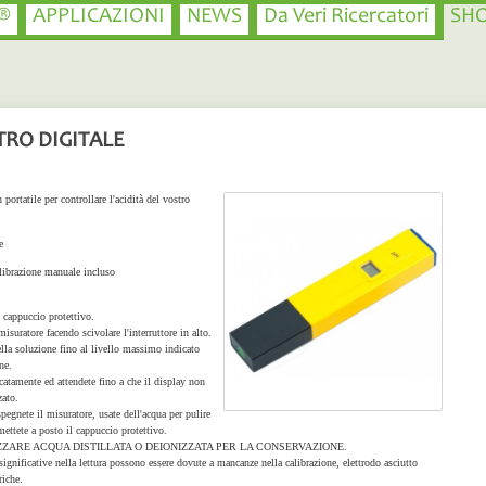
®
APPLICAZIONI
NEWS
Da Veri Ricercatori
SH
TRO DIGITALE
 portatile per controllare l'acidità del vostro
e
alibrazione manuale incluso
 cappuccio protettivo.
misuratore facendo scivolare l'interruttore in alto.
lla soluzione fino al livello massimo indicato
ne.
icatamente ed attendete fino a che il display non
zato.
pegnete il misuratore, usate dell'acqua per pulire
imettete a posto il cappuccio protettivo.
IZZARE ACQUA DISTILLATA O DEIONIZZATA PER LA CONSERVAZIONE.
significative nella lettura possono essere dovute a mancanze nella calibrazione, elettrodo asciutto
riche.