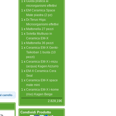
1 x
Guida pratica ai
microrganismi effettivi
1 x
EM Ceramica Space
Mate piastra (2 pz)
1 x
Dr.Teruo Higa:
Microorganismi effettivi
1 x
Mattonella 27 pezzi
1 x
Soletta Multiuso in
Ceramica EM-X
1 x
Mattonella 36 pezzi
1 x
Ceramica EM-X Genki-
Taikoban 1 busta (10
pezzi)
1 x
Ceramica EM-X i-mizu
(acqua) Kagen Azzurro
1 x
EM-X Ceramica Cera
Seal
1 x
Ceramica EM-X space
mate mini
1 x
Ceramica EM-X i-kome
(riso) Kagen Beige
l carrello
2.828,19€
Condividi Prodotto