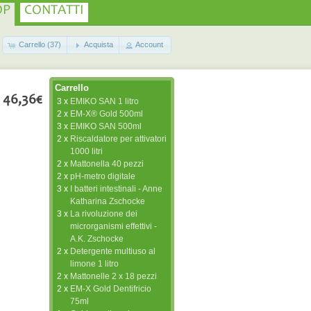
OP
CONTATTI
Carrello (37)
Acquista
Account
Carrello
46,36€
3 x
EMIKO SAN 1 litro
2 x
EM-X® Gold 500ml
3 x
EMIKO SAN 500ml
2 x
Riscaldatore per attivatori
1000 litri
2 x
Mattonella 40 pezzi
2 x
pH-metro digitale
3 x
I batteri intestinali - Anne
Katharina Zschocke
3 x
La rivoluzione dei
microrganismi effettivi -
A.K. Zschocke
2 x
Detergente multiuso al
limone 1 litro
2 x
Mattonelle 2 x 18 pezzi
2 x
EM-X Gold Dentifricio
75ml