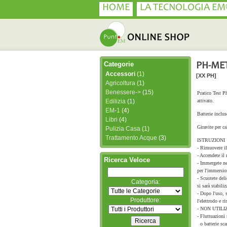
HOME
LA TECNOLOGIA EM
Categorie
PH-ME
Accessori
(1)
[XX PH]
Agricoltura
(1)
Benessere->
(15)
Pratico Test Ph
Edilizia
(1)
attivato.
EM-1
(4)
Batterie inclus
Libri
(4)
Giravite per c
Pulizia Casa
(1)
Trattamento Acque
(3)
ISTRUZIONI
- Rimuovere il
- Accendete il 
Ricerca Veloce
- Immergete ne
per l'immersio
- Scuotete del
Categoria:
si sarà stabiliz
- Dopo l'uso, s
Produttore:
l'elettrodo e r
- NON UTIL
- Fluttuazioni 
o batterie sca