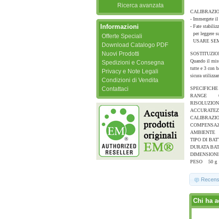
Ricerca avanzata
CALIBRAZI
- Immergete il
Informazioni
- Fate stabiliz
per leggere su
Offerte Speciali
USARE SEM
Download Catalogo PDF
Nuovi Prodotti
SOSTITUZIO
Quando il misur
Spedizioni e Consegna
tutte e 3 con b
Privacy e Note Legali
sicura utilizza
Condizioni di Vendita
Contattaci
SPECIFICHE
RANGE 0,0 
RISOLUZION
ACCURATEZZ
CALIBRAZIO
COMPENSAZIO
AMBIENTE RH
TIPO DI BATT
DURATA BATTE
DIMENSIONI 
PESO 50 g
Recens
Chi ha a