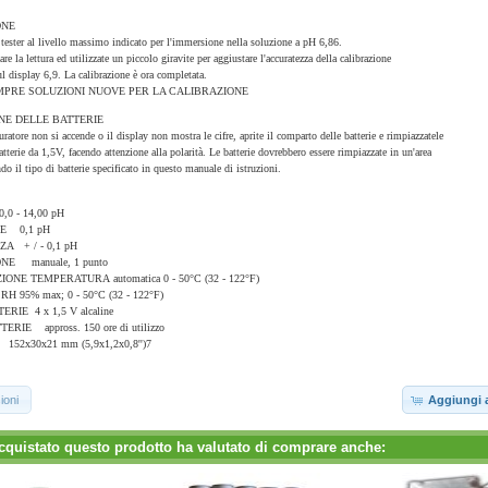
ONE
 tester al livello massimo indicato per l'immersione nella soluzione a pH 6,86.
zare la lettura ed utilizzate un piccolo giravite per aggiustare l'accuratezza della calibrazione
l display 6,9. La calibrazione è ora completata.
PRE SOLUZIONI NUOVE PER LA CALIBRAZIONE
NE DELLE BATTERIE
atore non si accende o il display non mostra le cifre, aprite il comparto delle batterie e rimpiazzatele
atterie da 1,5V, facendo attenzione alla polarità. Le batterie dovrebbero essere rimpiazzate in un'area
ndo il tipo di batterie specificato in questo manuale di istruzioni.
- 14,00 pH
E 0,1 pH
A + / - 0,1 pH
NE manuale, 1 punto
NE TEMPERATURA automatica 0 - 50°C (32 - 122°F)
 95% max; 0 - 50°C (32 - 122°F)
ERIE 4 x 1,5 V alcaline
RIE appross. 150 ore di utilizzo
152x30x21 mm (5,9x1,2x0,8'')7
ioni
Aggiungi a
cquistato questo prodotto ha valutato di comprare anche: