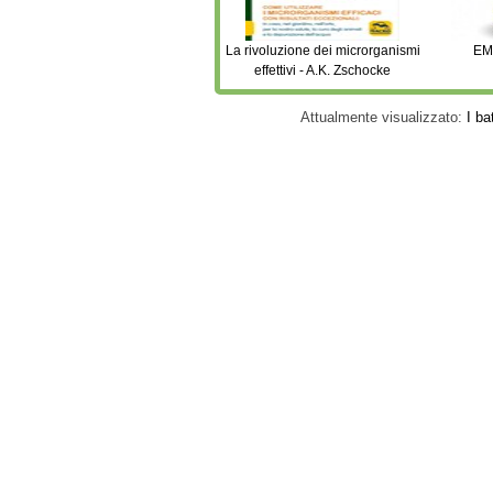
La rivoluzione dei microrganismi
EMI
effettivi - A.K. Zschocke
Attualmente visualizzato:
I ba