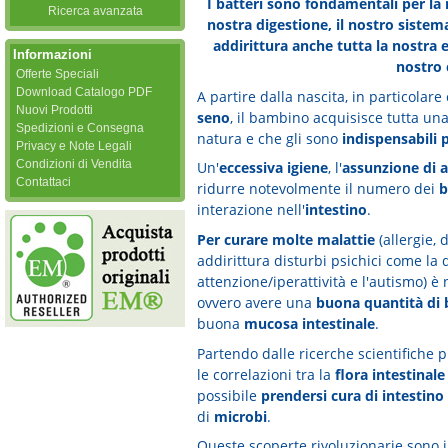
I batteri sono fondamentali per la
Ricerca avanzata
nostra digestione, il nostro sistema
addirittura anche tutta la nostra e
Informazioni
nostro
Offerte Speciali
Download Catalogo PDF
A partire dalla nascita, in particolar
Nuovi Prodotti
seno
, il bambino acquisisce tutta una
Spedizioni e Consegna
natura e che gli sono
indispensabili p
Privacy e Note Legali
Condizioni di Vendita
Un'
eccessiva igiene
, l'
assunzione di a
Contattaci
ridurre notevolmente il numero dei
b
interazione nell'
intestino
.
Per curare molte malattie
(allergie, 
addirittura disturbi psichici come la
attenzione/iperattività e l'autismo) è
ovvero avere una
buona quantità di 
buona
mucosa intestinale
.
Partendo dalle ricerche scientifiche p
le correlazioni tra la
flora intestinale
possibile
prendersi cura di intestino
di
microbi
.
Queste scoperte rivoluzionarie sono 