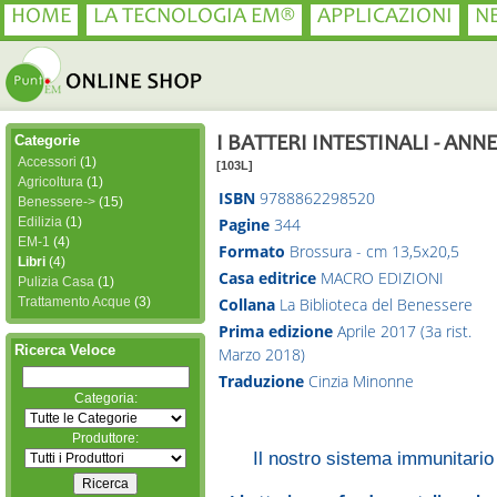
HOME
LA TECNOLOGIA EM®
APPLICAZIONI
N
Categorie
I BATTERI INTESTINALI - AN
Accessori
(1)
[103L]
Agricoltura
(1)
ISBN
9788862298520
Benessere->
(15)
Edilizia
(1)
Pagine
344
EM-1
(4)
Formato
Brossura - cm 13,5x20,5
Libri
(4)
Casa editrice
MACRO EDIZIONI
Pulizia Casa
(1)
Collana
La Biblioteca del Benessere
Trattamento Acque
(3)
Prima edizione
Aprile 2017 (3a rist.
Ricerca Veloce
Marzo 2018)
Traduzione
Cinzia Minonne
Categoria:
Produttore:
Il nostro sistema immunitario 